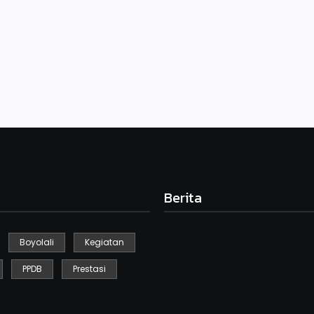
bersama-sama melaksanakan apel pagi. Apel pagi…
Berita
Boyolali
Kegiatan
Kegiatan Sikat Berintik
PPDB
Prestasi
Desember 10, 2024