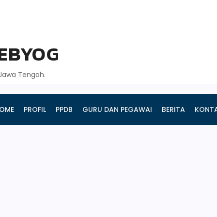
GEBYOG
, Jawa Tengah.
OME
PROFIL
PPDB
GURU DAN PEGAWAI
BERITA
KONT