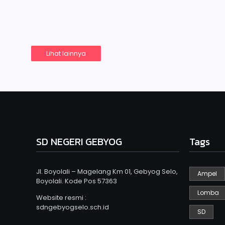
Gebyog Selo dimana Peserta didik, Guru, dan secara 
Read More
Lihat lainnya
SD NEGERI GEBYOG
Tags
Jl. Boyolali – Magelang Km 01, Gebyog Selo,
Ampel
Boyolali. Kode Pos 57363
Lomba
Website resmi :
sdngebyogselo.sch.id
SD