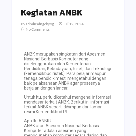
Kegiatan ANBK
By
Adminsdngebyog
Juli 12, 2024
No Comments
ANBK merupakan singkatan dari Asesmen
Nasional Berbasis Komputer yang
diselenggarakan oleh Kementerian
Pendidikan, Kebudayaan, Riset, dan Teknologi
(kemendikbud ristek). Para pelajar maupun
tenaga pendidik mesti mengetahui dengan
baik pelaksanaan ANBK agar prosesnya
berjalan dengan lancar.
Untuk itu, perlu diketahui mengenai informasi
mendasar terkait ANBK. Berikut ini informasi
terkait ANBK seperti dihimpun dari laman
resmi Kemendikbud RI.
Apa Itu ANBK?
ANBK atau Asesmen Nasional Berbasis
Komputer adalah asesmen yang
menggunakan komputer secara daring dan