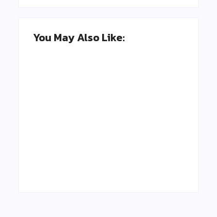
You May Also Like:
Kegiatan
HARI ANAK
Kebersihan
NASIONAL SDN
Sedunia
GEBYOG
By
Adminsdngebyog
By
Adminsdngebyog