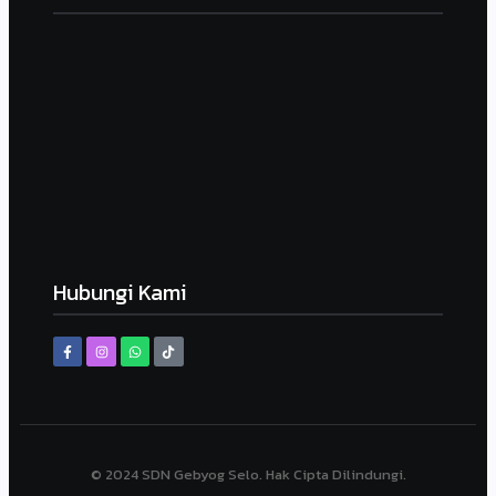
Kegiatan Kebersihan Sedunia
September 19, 2025
HARI ANAK NASIONAL SDN GEBYOG
Juli 23, 2025
MPLS Day 1
Juli 14, 2025
Hubungi Kami
© 2024 SDN Gebyog Selo. Hak Cipta Dilindungi.