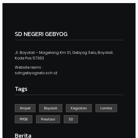
SD NEGERI GEBYOG
Jl. Boyolali – Magelang Km 01, Gebyog Selo, Boyolali.
Kode Pos 57363
Website resmi :
sdngebyogselo.sch.id
Tags
Ampel
Boyolali
Kegiatan
Lomba
PPDB
Prestasi
SD
Berita