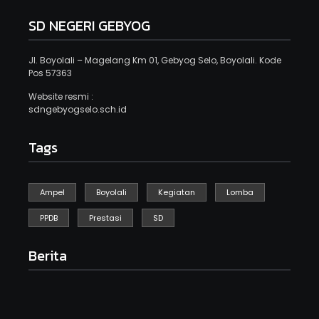
SD NEGERI GEBYOG
Jl. Boyolali – Magelang Km 01, Gebyog Selo, Boyolali. Kode
Pos 57363
Website resmi :
sdngebyogselo.sch.id
Tags
Ampel
Boyolali
Kegiatan
Lomba
PPDB
Prestasi
SD
Berita
Kegiatan Kebersihan Sedunia