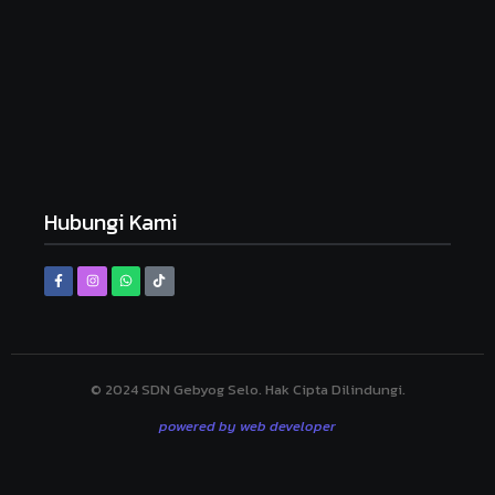
September 19, 2025
HARI ANAK NASIONAL SDN GEBYOG
Juli 23, 2025
MPLS Day 1
Juli 14, 2025
Hubungi Kami
© 2024 SDN Gebyog Selo. Hak Cipta Dilindungi.
powered by web developer