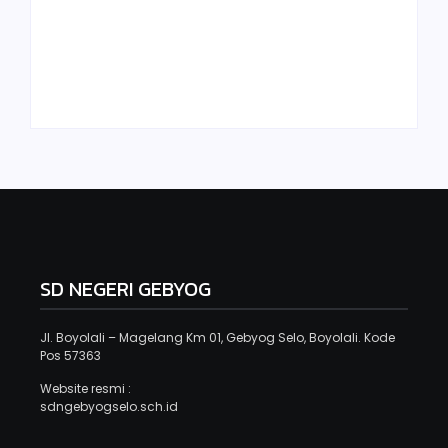
Kegiatan
HARI ANAK
Kebersihan
NASIONAL SDN
Sedunia
GEBYOG
By
Adminsdngebyog
By
Adminsdngebyog
SD NEGERI GEBYOG
Jl. Boyolali – Magelang Km 01, Gebyog Selo, Boyolali. Kode
Pos 57363
Website resmi :
sdngebyogselo.sch.id