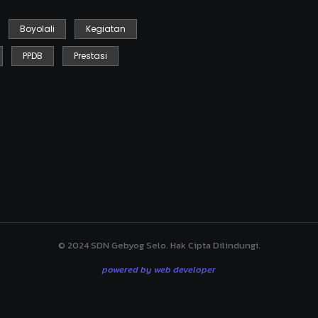
Boyolali
Kegiatan
Kegiatan Kebersihan Sedunia
PPDB
Prestasi
September 19, 2025
HARI ANAK NASIONAL SDN GEBY
Juli 23, 2025
MPLS Day 1
Juli 14, 2025
© 2024 SDN Gebyog Selo. Hak Cipta Dilindungi.
powered by web developer