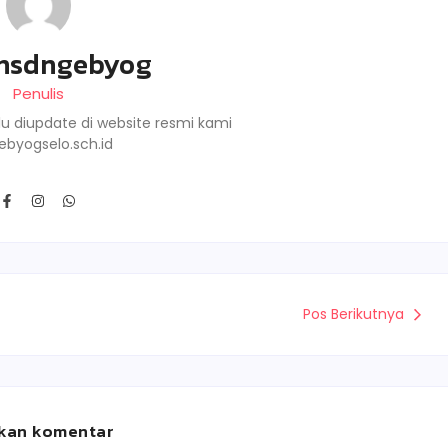
nsdngebyog
Penulis
lu diupdate di website resmi kami
ebyogselo.sch.id
Pos Berikutnya
kan komentar