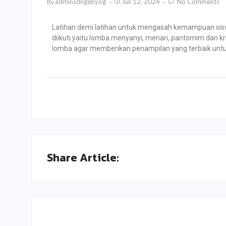
Adminsdngebyog
Juli 12, 2024
No Comments
By
Latihan demi latihan untuk mengasah kemampuan sis
diikuti yaitu lomba menyanyi, menari, pantomim dan k
lomba agar memberikan penampilan yang terbaik unt
Share Article: