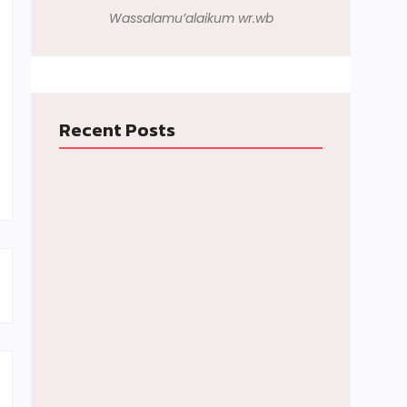
Wassalamu’alaikum wr.wb
Recent Posts
Kegiatan Kebersihan Sedunia
September 19, 2025
HARI ANAK NASIONAL SDN GEBYOG
Juli 23, 2025
MPLS Day 1