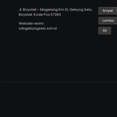
Jl. Boyolali – Magelang Km 01, Gebyog Selo,
Ampel
Boyolali. Kode Pos 57363
Lomba
Website resmi :
sdngebyogselo.sch.id
SD