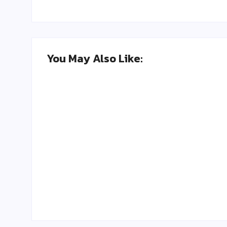
You May Also Like:
Kegiatan Kebersihan Sedunia
By
Adminsdngebyog
-
September 19, 2025