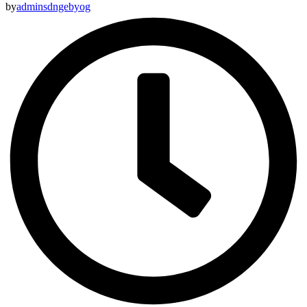
by
adminsdngebyog