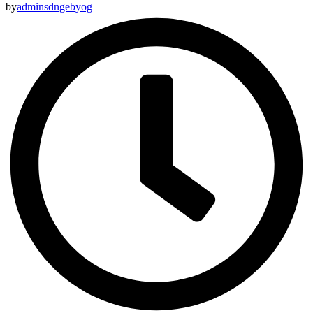
by
adminsdngebyog