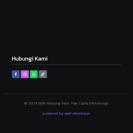
Desember 10, 2024
Sambutan Bapak/Ibu Guru SDN Gebyog
Juli 12, 2024
Upacara Hari Pendidikan Nasional
Juli 12, 2024
Hubungi Kami
© 2024 SDN Gebyog Selo. Hak Cipta Dilindungi.
powered by web developer