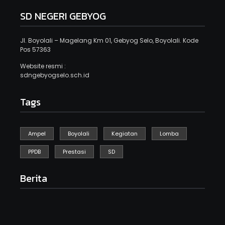
SD NEGERI GEBYOG
Jl. Boyolali – Magelang Km 01, Gebyog Selo, Boyolali. Kode
Pos 57363
Website resmi :
sdngebyogselo.sch.id
Tags
Ampel
Boyolali
Kegiatan
Lomba
PPDB
Prestasi
SD
Berita
Kegiatan Sikat Berintik