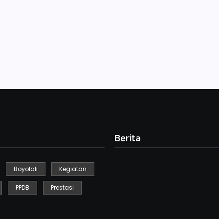
bersama-sama melaksanakan apel pagi. Apel pagi…
Berita
Boyolali
Kegiatan
Kegiatan Sikat Berintik
PPDB
Prestasi
Desember 10, 2024