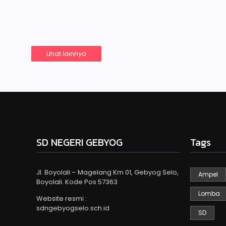
Gebyog Selo dimana Peserta didik, Guru, dan secara 
Read More
Lihat lainnya
SD NEGERI GEBYOG
Tags
Jl. Boyolali – Magelang Km 01, Gebyog Selo,
Ampel
Boyolali. Kode Pos 57363
Lomba
Website resmi :
sdngebyogselo.sch.id
SD