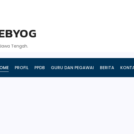
GEBYOG
, Jawa Tengah.
OME
PROFIL
PPDB
GURU DAN PEGAWAI
BERITA
KONT