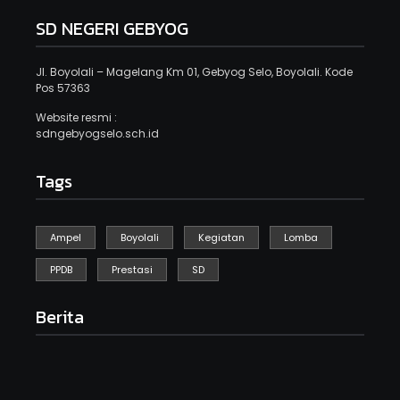
SD NEGERI GEBYOG
Jl. Boyolali – Magelang Km 01, Gebyog Selo, Boyolali. Kode
Pos 57363
Website resmi :
sdngebyogselo.sch.id
Tags
Ampel
Boyolali
Kegiatan
Lomba
PPDB
Prestasi
SD
Berita
Kegiatan Sikat Berintik