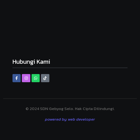
Desember 10, 2024
Sambutan Bapak/Ibu Guru SDN Gebyog
Juli 12, 2024
Upacara Hari Pendidikan Nasional
Juli 12, 2024
Hubungi Kami
© 2024 SDN Gebyog Selo. Hak Cipta Dilindungi.
powered by web developer