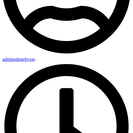
adminsdngebyog
-