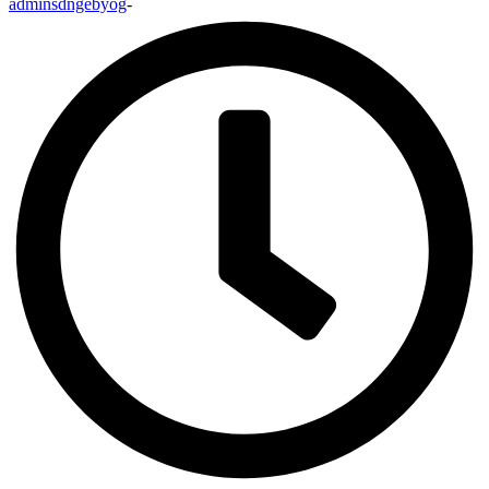
adminsdngebyog
-