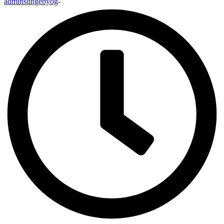
adminsdngebyog
-