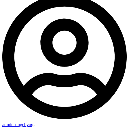
adminsdngebyog
-