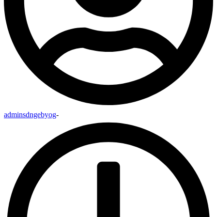
adminsdngebyog
-