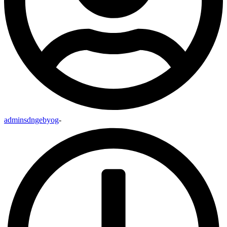
adminsdngebyog
-