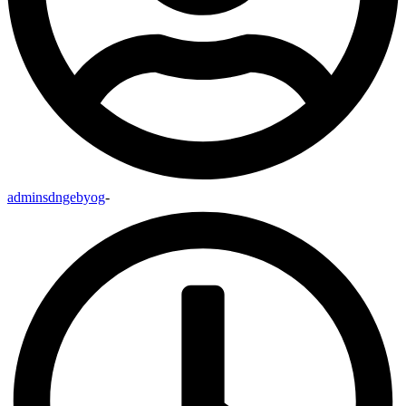
adminsdngebyog
-