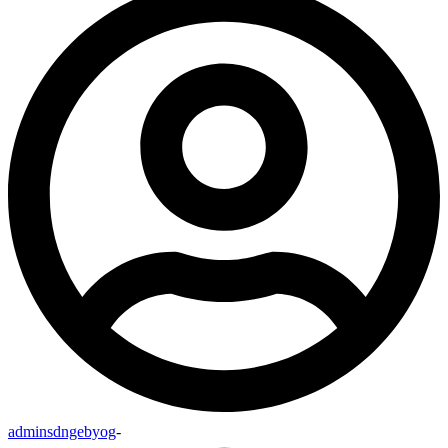
adminsdngebyog
-