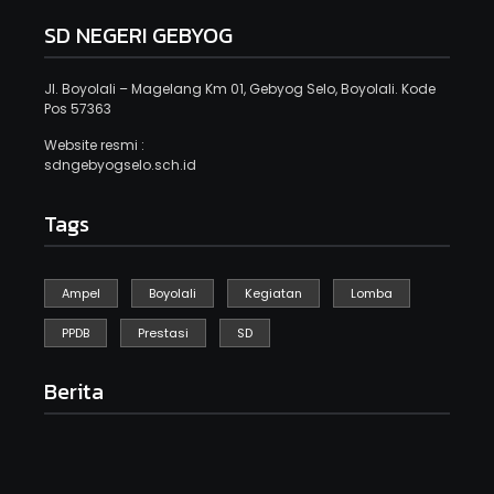
SD NEGERI GEBYOG
Jl. Boyolali – Magelang Km 01, Gebyog Selo, Boyolali. Kode
Pos 57363
Website resmi :
sdngebyogselo.sch.id
Tags
Ampel
Boyolali
Kegiatan
Lomba
PPDB
Prestasi
SD
Berita
Kegiatan Sikat Berintik