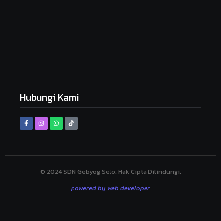
Desember 10, 2024
Sambutan Bapak/Ibu Guru SDN Gebyog
Juli 12, 2024
Upacara Hari Pendidikan Nasional
Juli 12, 2024
Hubungi Kami
© 2024 SDN Gebyog Selo. Hak Cipta Dilindungi.
powered by web developer