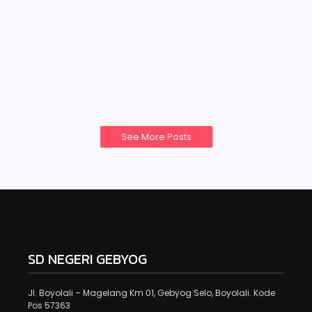
tingkat Kec. Selo
Juli 12, 2024
adminsdngebyog
-
Latihan demi latihan untuk mengasah kemampuan
siswa SDN Gebyog Selo untuk mengikuti lomba
FLS2N.…
Read More
See More Posts
SD NEGERI GEBYOG
Jl. Boyolali – Magelang Km 01, Gebyog Selo, Boyolali. Kode
Pos 57363