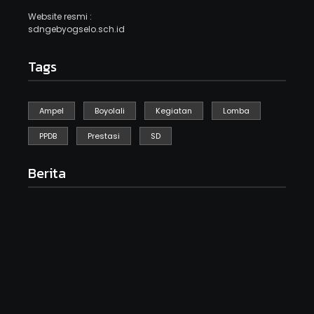
Website resmi :
sdngebyogselo.sch.id
Tags
Ampel
Boyolali
Kegiatan
Lomba
PPDB
Prestasi
SD
Berita
Kegiatan Kebersihan Sedunia
September 19, 2025
HARI ANAK NASIONAL SDN GEBYOG
Juli 23, 2025