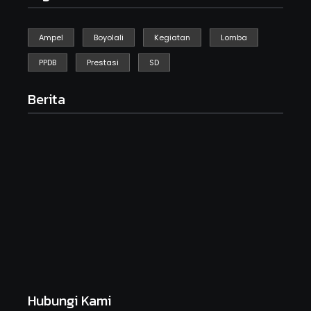
Ampel
Boyolali
Kegiatan
Lomba
PPDB
Prestasi
SD
Berita
Kegiatan Kebersihan Sedunia
September 19, 2025
HARI ANAK NASIONAL SDN GEBYOG
Juli 23, 2025
MPLS Day 1
Juli 14, 2025
Hubungi Kami