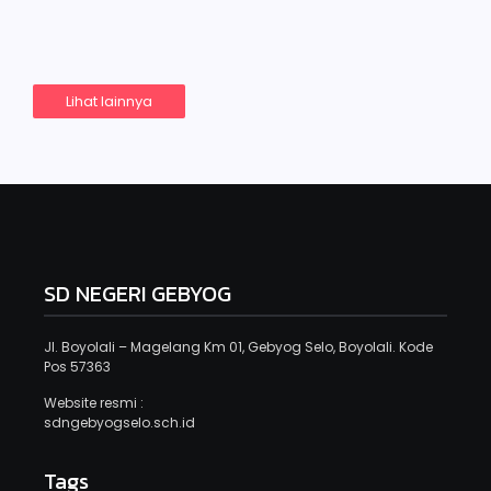
Read More
Lihat lainnya
SD NEGERI GEBYOG
Jl. Boyolali – Magelang Km 01, Gebyog Selo, Boyolali. Kode
Pos 57363
Website resmi :
sdngebyogselo.sch.id
Tags