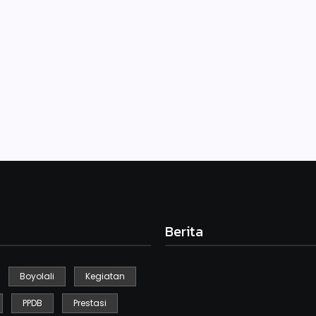
 SDN Gebyog Selo untuk mengikuti lomba FLS2N. Adapun yang
iya. Begitu antusiasnya siswa dan guru untuk mempersiapkan lomba
Berita
Boyolali
Kegiatan
Kegiatan Kebersihan Sedunia
PPDB
Prestasi
September 19, 2025