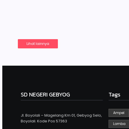
Latihan demi latihan untuk mengasah kemampuan siswa
diikuti yaitu lomba menyanyi, menari, pantomim dan kr
agar…
Read More
Lihat lainnya
SD NEGERI GEBYOG
Tags
Ampel
Jl. Boyolali – Magelang Km 01, Gebyog Selo,
Boyolali. Kode Pos 57363
Lomba