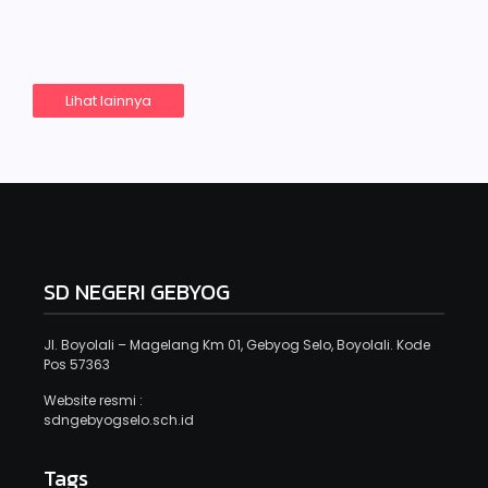
Read More
Lihat lainnya
SD NEGERI GEBYOG
Jl. Boyolali – Magelang Km 01, Gebyog Selo, Boyolali. Kode
Pos 57363
Website resmi :
sdngebyogselo.sch.id
Tags