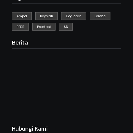
Ampel
Boyolali
Kegiatan
Lomba
PPDB
Prestasi
SD
Berita
Kegiatan Kebersihan Sedunia
September 19, 2025
HARI ANAK NASIONAL SDN GEBYOG
Juli 23, 2025
MPLS Day 1
Juli 14, 2025
Hubungi Kami