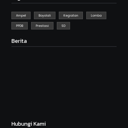
Ampel
Boyolali
Kegiatan
Lomba
PPDB
Prestasi
SD
Berita
Kegiatan Kebersihan Sedunia
September 19, 2025
HARI ANAK NASIONAL SDN GEBYOG
Juli 23, 2025
MPLS Day 1
Juli 14, 2025
Hubungi Kami