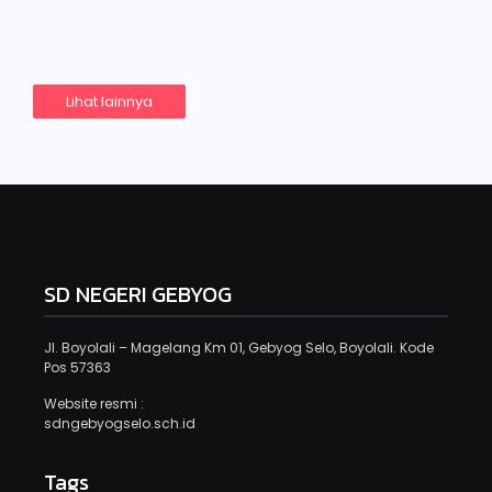
Read More
Lihat lainnya
SD NEGERI GEBYOG
Jl. Boyolali – Magelang Km 01, Gebyog Selo, Boyolali. Kode
Pos 57363
Website resmi :
sdngebyogselo.sch.id
Tags