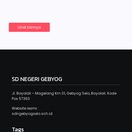
Read More
Lihat lainnya
SD NEGERI GEBYOG
Jl. Boyolali – Magelang Km 01, Gebyog Selo, Boyolali. Kode
Pos 57363
Website resmi :
sdngebyogselo.sch.id
Tags