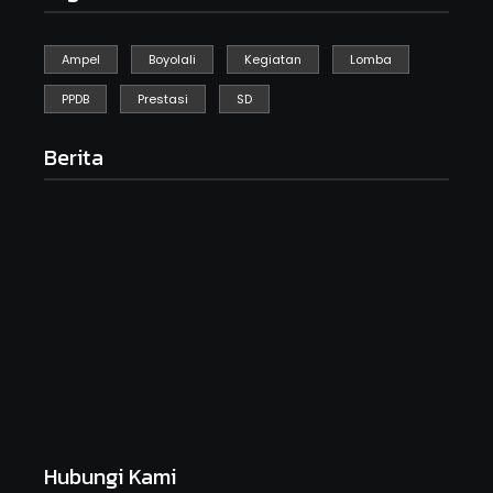
Ampel
Boyolali
Kegiatan
Lomba
PPDB
Prestasi
SD
Berita
Kegiatan Kebersihan Sedunia
September 19, 2025
HARI ANAK NASIONAL SDN GEBYOG
Juli 23, 2025
MPLS Day 1
Juli 14, 2025
Hubungi Kami