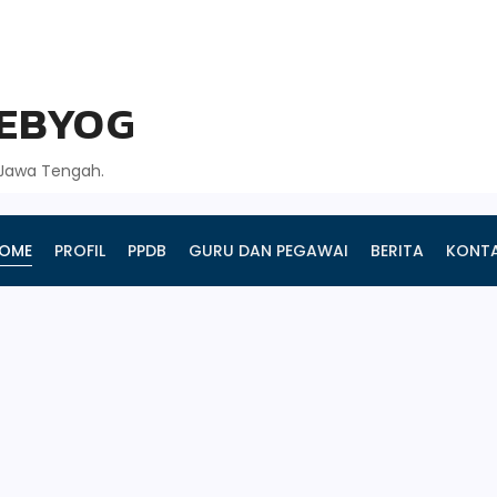
GEBYOG
, Jawa Tengah.
OME
PROFIL
PPDB
GURU DAN PEGAWAI
BERITA
KONT