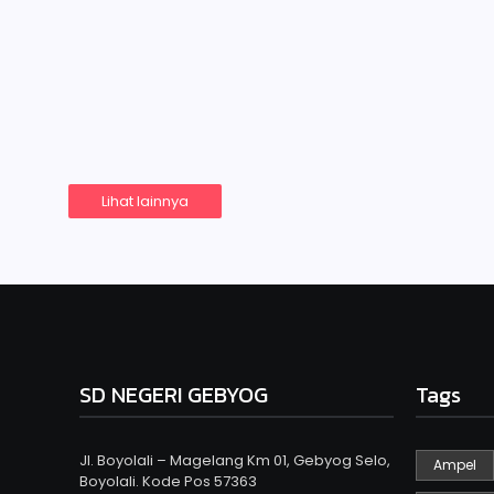
Juli 12, 2024
-
No Comment
by
adminsdngebyog
Latihan demi latihan untuk mengasah kemampuan siswa
diikuti yaitu lomba menyanyi, menari, pantomim dan kr
agar…
Read More
Lihat lainnya
SD NEGERI GEBYOG
Tags
Jl. Boyolali – Magelang Km 01, Gebyog Selo,
Ampel
Boyolali. Kode Pos 57363