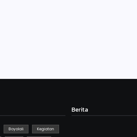
s
 SDN Gebyog Selo untuk mengikuti lomba FLS2N. Adapun yang
iya. Begitu antusiasnya siswa dan guru untuk mempersiapkan lomba
Berita
Boyolali
Kegiatan
Kegiatan Kebersihan Sedunia