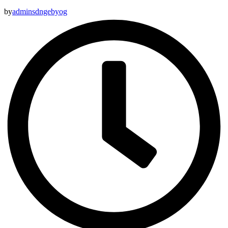
by
adminsdngebyog