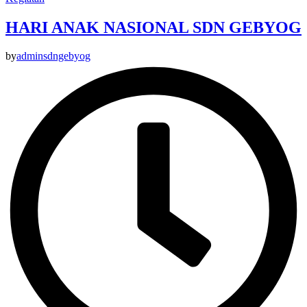
HARI ANAK NASIONAL SDN GEBYOG
by
adminsdngebyog