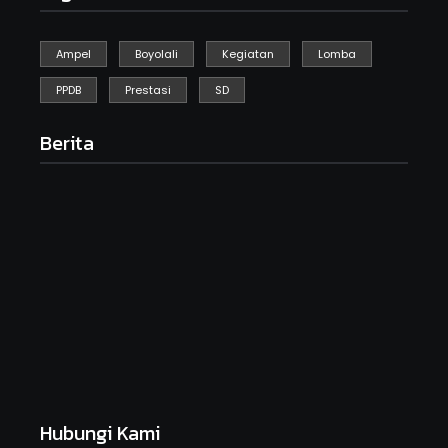
Ampel
Boyolali
Kegiatan
Lomba
PPDB
Prestasi
SD
Berita
Kegiatan Kebersihan Sedunia
September 19, 2025
HARI ANAK NASIONAL SDN GEBYOG
Juli 23, 2025
MPLS Day 1
Juli 14, 2025
Hubungi Kami