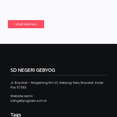
Read More
Lihat lainnya
SD NEGERI GEBYOG
Jl. Boyolali – Magelang Km 01, Gebyog Selo, Boyolali. Kode
Pos 57363
Website resmi :
sdngebyogselo.sch.id
Tags