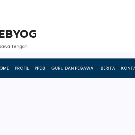
GEBYOG
, Jawa Tengah.
OME
PROFIL
PPDB
GURU DAN PEGAWAI
BERITA
KONT