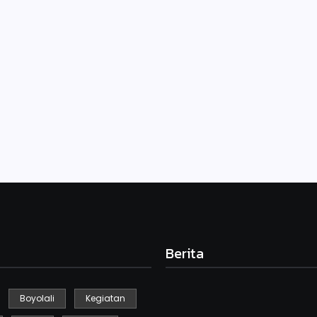
s
 SDN Gebyog Selo untuk mengikuti lomba FLS2N. Adapun yang
iya. Begitu antusiasnya siswa dan guru untuk mempersiapkan lomba
Berita
Boyolali
Kegiatan
Kegiatan Kebersihan Sedunia