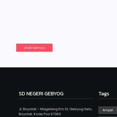
Juli 12, 2024
-
No Comment
by
adminsdngebyog
Latihan demi latihan untuk mengasah kemampuan siswa
diikuti yaitu lomba menyanyi, menari, pantomim dan kr
agar…
Read More
Lihat lainnya
SD NEGERI GEBYOG
Tags
Jl. Boyolali – Magelang Km 01, Gebyog Selo,
Ampel
Boyolali. Kode Pos 57363