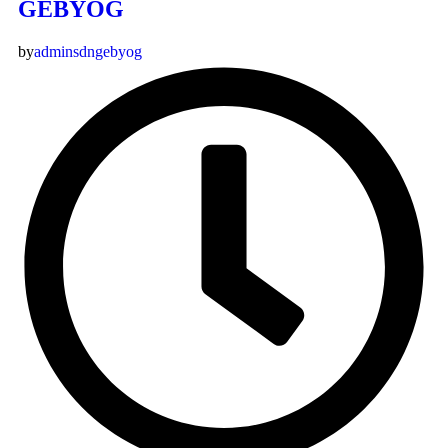
GEBYOG
by
adminsdngebyog