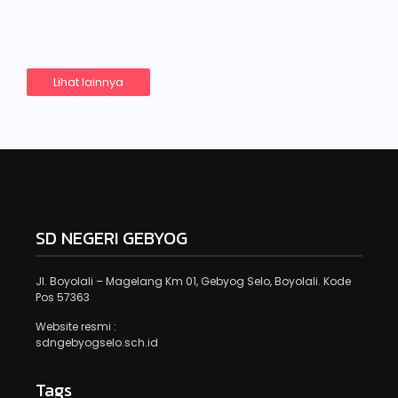
Read More
Lihat lainnya
SD NEGERI GEBYOG
Jl. Boyolali – Magelang Km 01, Gebyog Selo, Boyolali. Kode
Pos 57363
Website resmi :
sdngebyogselo.sch.id
Tags