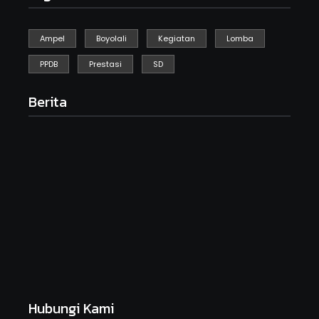
Ampel
Boyolali
Kegiatan
Lomba
PPDB
Prestasi
SD
Berita
Kegiatan Kebersihan Sedunia
September 19, 2025
HARI ANAK NASIONAL SDN GEBYOG
Juli 23, 2025
MPLS Day 1
Juli 14, 2025
Hubungi Kami