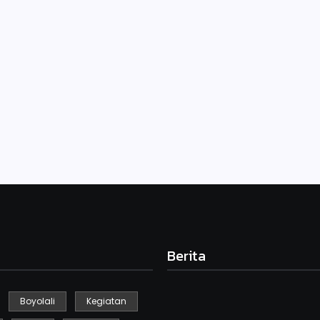
s
 SDN Gebyog Selo untuk mengikuti lomba FLS2N. Adapun yang
iya. Begitu antusiasnya siswa dan guru untuk mempersiapkan lomba
Berita
Boyolali
Kegiatan
Kegiatan Kebersihan Sedunia