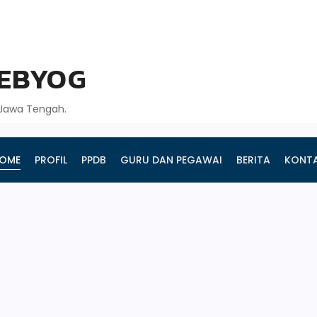
GEBYOG
, Jawa Tengah.
OME
PROFIL
PPDB
GURU DAN PEGAWAI
BERITA
KONT