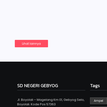
Juli 12, 2024
-
No Comment
by
adminsdngebyog
Latihan demi latihan untuk mengasah kemampuan siswa
diikuti yaitu lomba menyanyi, menari, pantomim dan kr
agar…
Read More
Lihat lainnya
SD NEGERI GEBYOG
Tags
Jl. Boyolali – Magelang Km 01, Gebyog Selo,
Ampel
Boyolali. Kode Pos 57363