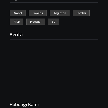
Ampel
Boyolali
Kegiatan
Lomba
PPDB
Prestasi
SD
Berita
Kegiatan Kebersihan Sedunia
September 19, 2025
HARI ANAK NASIONAL SDN GEBYOG
Juli 23, 2025
MPLS Day 1
Juli 14, 2025
Hubungi Kami