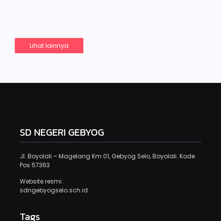
Read More
Lihat lainnya
SD NEGERI GEBYOG
Jl. Boyolali – Magelang Km 01, Gebyog Selo, Boyolali. Kode
Pos 57363
Website resmi :
sdngebyogselo.sch.id
Tags